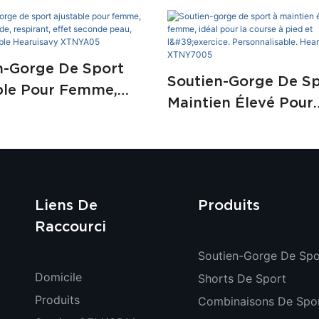
n-Gorge De Sport
Soutien-Gorge De Sp
ble Pour Femme,
Maintien Élevé Pour
e Rapide, Respirant,
Femme, Idéal Pour L
Seconde Peau,
Course À Pied Et L'e
nalisable Hearuisavy
Personnalisable. Hea
05
XTNY7005
Liens De
Produits
Raccourci
Soutien-Gorge De Spo
Domicile
Shorts De Sport
Produits
Combinaisons De Spo