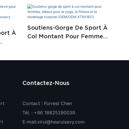
Soutiens-Gorge De Sport À
ort À
Col Montant Pour Femmes,
Idéaux Pour Le Yoga, Le
a
Fitness Et Le Modelage
xercice.
Corporel (OEM/ODM
ruisavy
XTNY801)
Contactez-Nous
rt
Contact : Forrest Chen
Tél. : +86 18825290039
rt
E-mail:
xirui@hearuisavy.com