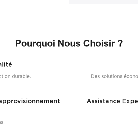
Pourquoi Nous Choisir ?
lité
ction durable.
Des solutions écono
'approvisionnement
Assistance Exp
s.