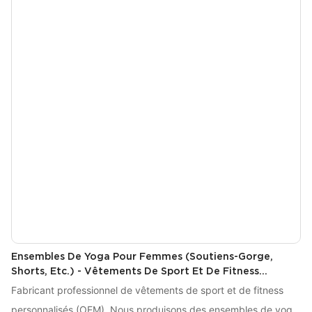
Ensembles De Yoga Pour Femmes (soutiens-Gorge,
Shorts, Etc.) - Vêtements De Sport Et De Fitness
Personnalisés (OEM) TZ828-DK7015
Fabricant professionnel de vêtements de sport et de fitness
personnalisés (OEM). Nous produisons des ensembles de yoga