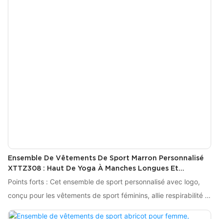
Ensemble De Vêtements De Sport Marron Personnalisé
XTTZ308 : Haut De Yoga À Manches Longues Et
Pantalon De Survêtement Pour Femme
Points forts : Cet ensemble de sport personnalisé avec logo,
conçu pour les vêtements de sport féminins, allie respirabilité et
flexibilité grâce à un tissu en mélange de spandex et de coton.