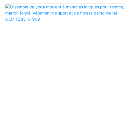
nous concevons nos shorts de yoga et nos soutiens-gorge de
sport pour allier une fonctionnalité sans compromis à un confort
quotidien, adaptés à chaque posture, étirement et mouvement
de votre pratique.