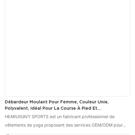
Débardeur Moulant Pour Femme, Couleur Unie,
Polyvalent, Idéal Pour La Course À Pied Et
Personnalisable XTBX308
HEARUISAVY SPORTS est un fabricant professionnel de
vêtements de yoga proposant des services OEM/ODM pour
des leggings taille haute et des soutiens-gorge de sport haut