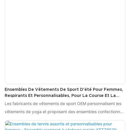
Ensembles De Vêtements De Sport D'été Pour Femmes,
Respirants Et Personnalisables, Pour La Course Et La
Salle De Sport Hearuisavy XTTZ7020
Les fabricants de vêtements de sport OEM personnalisent les
vêtements de yoga et proposent des ensembles confectionnés
en nylon brossé. Ces vêtements se distinguent par leur grande
élasticité, leur résistance à l'abrasion et leur texture douce et