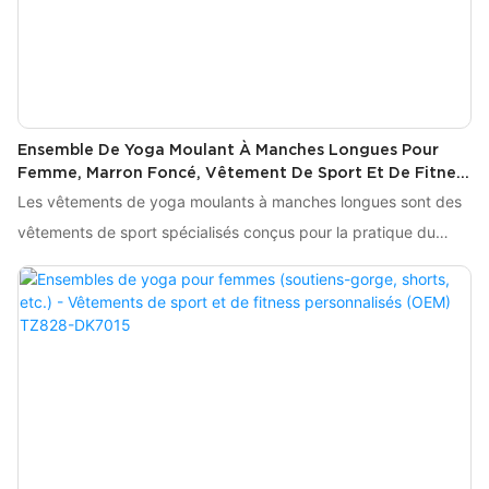
Ensemble De Yoga Moulant À Manches Longues Pour
Femme, Marron Foncé, Vêtement De Sport Et De Fitness
Personnalisé OEM TZ8519-909
Les vêtements de yoga moulants à manches longues sont des
vêtements de sport spécialisés conçus pour la pratique du
yoga et d'autres entraînements d'intensité faible à modérée.