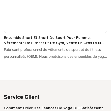
Ensemble Short Et Short De Sport Pour Femme,
Vêtements De Fitness Et De Gym, Vente En Gros OEM
DKTZ7015
Fabricant professionnel de vêtements de sport et de fitness
personnalisés (OEM). Nous produisons des ensembles de yoga
personnalisés (soutiens-gorge et shorts) de haute qualité et
certifiés pour des marques internationales, avec des délais de
livraison rapides. Votre partenaire de confiance en vêtements
de sport.
Service Client
Comment Créer Des Séances De Yoga Qui Satisfassent