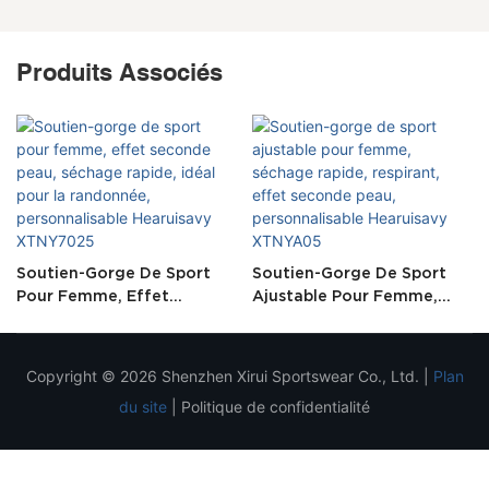
Produits Associés
Soutien-Gorge De Sport
Soutien-Gorge De Sport
Pour Femme, Effet
Ajustable Pour Femme,
Seconde Peau, Séchage
Séchage Rapide, Respirant,
Rapide, Idéal Pour La
Effet Seconde Peau,
Randonnée,
Personnalisable Hearuisavy
Copyright © 2026 Shenzhen Xirui Sportswear Co., Ltd. |
Plan
Personnalisable Hearuisavy
XTNYA05
du site
|
Politique de confidentialité
XTNY7025