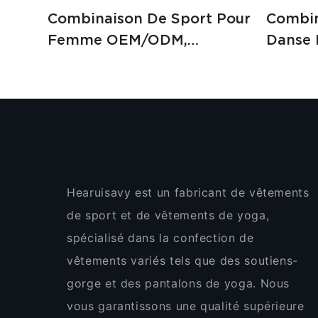
Combinaison De Sport Pour
Combin
Femme OEM/ODM,
Danse 
Vêtements De Sport
Person
Tendance, Fabricant De
Femmes
Pièces De Fitness, XTLT509
Yoga (
Hearuisavy est un fabricant de vêtements
de sport et de vêtements de yoga,
spécialisé dans la confection de
vêtements variés tels que des soutiens-
gorge et des pantalons de yoga. Nous
vous garantissons une qualité supérieure