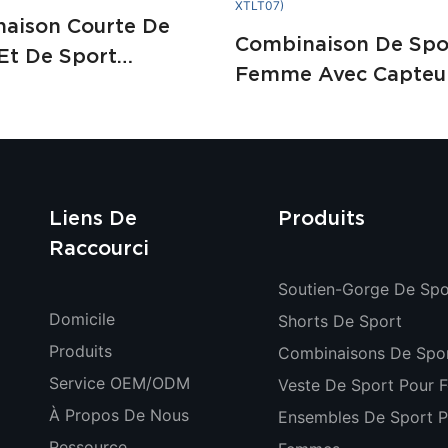
aison Courte De
Combinaison De Spo
Et De Sport
Femme Avec Capteu
nalisable Pour
Nuages, Manches Lo
, Idéale Pour Le
Et Fermeture Éclair,
Hearuisavy XTLT08)
Activités De Fitness
Extérieur (OEM/OD
Liens De
Produits
XTLT07)
Raccourci
Soutien-Gorge De Spo
Domicile
Shorts De Sport
Produits
Combinaisons De Spo
Service OEM/ODM
Veste De Sport Pour
À Propos De Nous
Ensembles De Sport P
Ressource