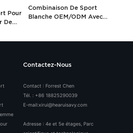
Combinaison De Sport
rt Pour
Blanche OEM/ODM Avec
r De
Coussinets De Poitrine
ngues
Amovibles Et Dos Ajouré
 Pour
Pour Femme, Idéale Pour
 En
Le Yoga (XTLT06)
M
Contactez-Nous
rt
Contact : Forrest Chen
Tél. : +86 18825290039
rt
E-mail:
xirui@hearuisavy.com
 Femme
our
Adresse : 4e et 5e étages, Parc