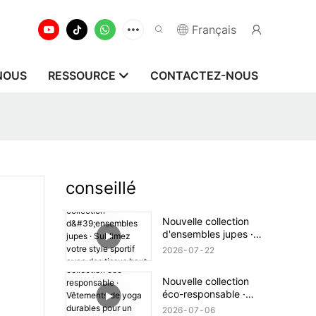
Français
NOUS
RESSOURCE
CONTACTEZ-NOUS
conseillé
Nouvelle collection
d'ensembles jupes ·
Sublimez votre style
2026
07
22
sportif avec des tissus
haut de gamme
Nouvelle collection
éco-responsable ·
Vêtements de yoga
2026
07
06