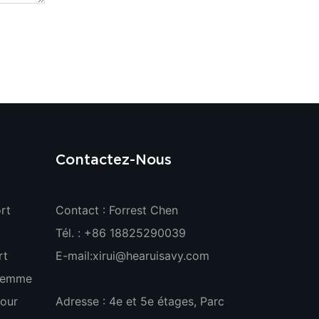
Contactez-Nous
rt
Contact : Forrest Chen
Tél. : +86 18825290039
rt
E-mail:
xirui@hearuisavy.com
 Femme
our
Adresse : 4e et 5e étages, Parc