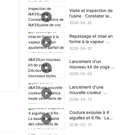
durables pour un
mode de vie
Visite et inspection de
écologique
l'usine · Constater la
force de l'usine de vos
2026
06
25
propres yeux
Repassage et mise en
forme à la vapeur ·
Pour un ajustement
2026
06
22
parfait de votre tenue
de yoga
Lancement d'un
nouveau kit de yoga ·
Découvrez de
2026
05
06
nouveaux styles
sportifs
Lancement d'une
nouvelle couleur ·
Tendance mode
2026
04
13
vêtements de yoga
Couture exquise à 4
aiguilles et 6 fils · La
base de qualité des
2026
03
31
vêtements de yoga
Hearuisavy