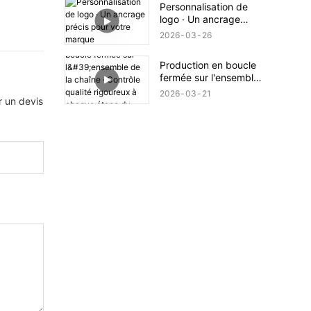
Personnalisation de
logo · Un ancrage
précis pour votre
2026
03
26
marque
Production en boucle
fermée sur l'ensemble
de la chaîne · Contrôle
2026
03
21
r un devis
qualité rigoureux à
chaque étape du
processus