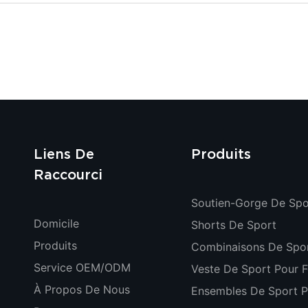
Liens De
Produits
Raccourci
Soutien-Gorge De Spo
Domicile
Shorts De Sport
Produits
Combinaisons De Spo
Service OEM/ODM
Veste De Sport Pour
À Propos De Nous
Ensembles De Sport P