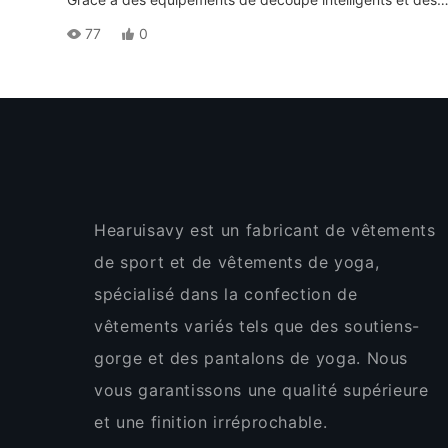
systèmes d'imbrication numériques, nous découpons ave
77
0
précision les tissus élastiques pour vêtements de yoga.
Chaque pièce correspond parfaitement au patron, avec u
marge d'erreur de l'ordre du millimètre, garantissant ainsi
des silhouettes uniformes d'un lot à l'autre et assurant une
base solide pour les étapes de couture et de mise en for
ultérieures.
Hearuisavy est un fabricant de vêtements
de sport et de vêtements de yoga,
spécialisé dans la confection de
vêtements variés tels que des soutiens-
gorge et des pantalons de yoga. Nous
vous garantissons une qualité supérieure
et une finition irréprochable.