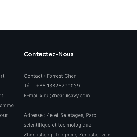
Contactez-Nous
rt
Contact : Forrest Chen
Tél. : +86 18825290039
rt
E-mail:
xirui@hearuisavy.com
 Femme
our
Adresse : 4e et 5e étages, Parc
scientifique et technologique
Zhongsheng, Tangbian, Zengshe, ville