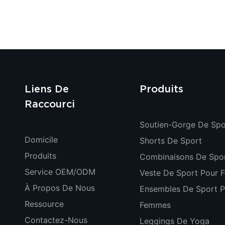
c
ne
me
Liens De
Produits
Raccourci
Soutien-Gorge De Spo
Domicile
Shorts De Sport
Produits
Combinaisons De Spo
Service OEM/ODM
Veste De Sport Pour
À Propos De Nous
Ensembles De Sport P
Ressource
Femmes
Contactez-Nous
Leggings De Yoga