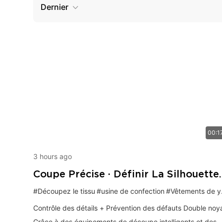
Dernier
00:1
3 hours ago
Coupe Précise · Définir La Silhouette
Dorée Des Vêtements De Yoga
#Découpez le tissu
#usine de confection
#Vêtements de yoga
Contrôle des détails + Prévention des défauts Double noy
Grâce à des équipements de découpe intelligents et des