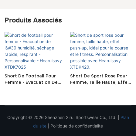
Produits Associés
Short De Football Pour
Short De Sport Rose Pour
Femme - Évacuation De
Femme, Taille Haute, Effet
L'humidité, Séchage
Push-Up, Idéal Pour La
Rapide, Respirant -
Course Et Le Fitness.
Personnalisable -
Personnalisation Possible
Hearuisavy XTDK7025
Avec Hearuisavy XTDK420.
Copyright © 2026 Shenzhen Xirui Sportswear Co., Ltd. |
Plan
du site
|
Politique de confidentialité