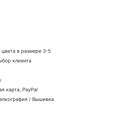
 цвета в размере 3-5
ыбор клиента
й
я карта, PayPal
елкография / Вышивка