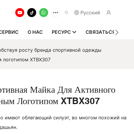
Pусский
СЕРВИС
О НАС
РЕСУРС
СВЯЗАТЬСЯ С НАМ
собствуя росту бренда спортивной одежды
м логотипом XTBX307
тивная Майка Для Активного
ьным Логотипом XTBX307
то имеют облегающий силуэт, во многом похожий на
дашьян.