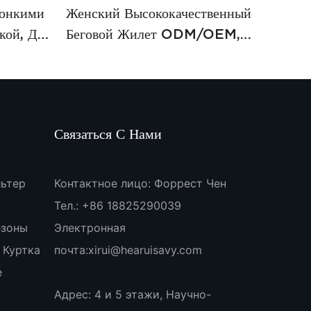
Тонкими
Женский Высококачественный
кой, Для
Беговой Жилет ODM/OEM,
й
Быстросохнущий Фитнес-Топ
XTBX7193
Связаться С Нами
ьтер
Контактное лицо: Форрест Чен
Тел.: +86 18825290039
езоны
Электронная
 Куртка
почта:
xirui@hearuisavy.com
е
Адрес: 4 и 5 этажи, Научно-