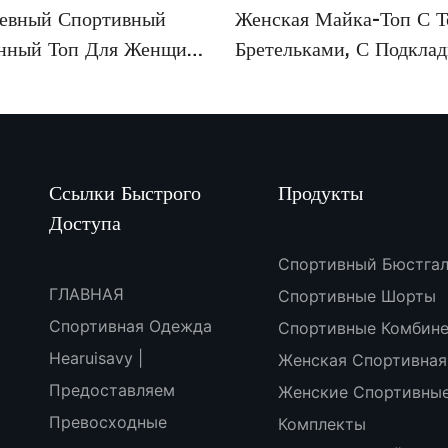
евный Спортивный
Женская Майка-Топ С 
нный Топ Для Женщин,
Бретельками, С Подклад
Для Йоги,
Тренировок, С Заводско
дуальный Пошив
Настройкой XTBX7194
savy XTBX309
Ссылки Быстрого
Продукты
Доступа
Спортивный Бюстгал
ГЛАВНАЯ
Спортивные Шорты
Спортивная Одежда
Спортивные Комбин
Hearuisavy |
Женская Спортивная
Предоставляем
Женские Спортивны
Превосходные
Комплекты