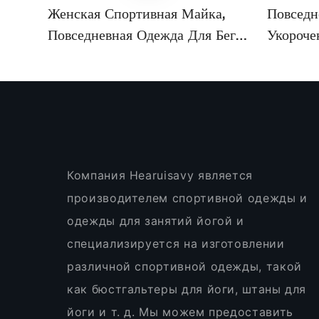
Женская Спортивная Майка,
Повседн
Повседневная Одежда Для Бега,
Укороче
Фитнеса И Йоги. OEM/ODM
Одежда 
XTBX420
Индиви
Hearui
Компания Hearuisavy является
производителем спортивной одежды и
одежды для занятий йогой и
специализируется на изготовлении
различной спортивной одежды, такой
как бюстгальтеры для йоги, штаны для
йоги и т. д. Мы можем предоставить