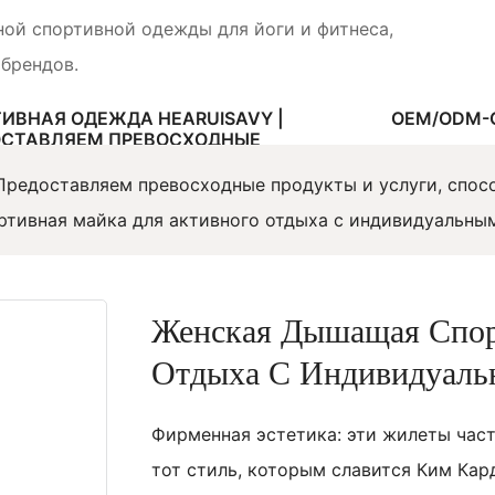
ной спортивной одежды для йоги и фитнеса,
 брендов.
ИВНАЯ ОДЕЖДА HEARUISAVY |
OEM/ODM-
ОСТАВЛЯЕМ ПРЕВОСХОДНЫЕ
КТЫ И УСЛУГИ, СПОСОБСТВУЯ
 БРЕНДА СПОРТИВНОЙ ОДЕЖДЫ
 Предоставляем превосходные продукты и услуги, спо
тивная майка для активного отдыха с индивидуальны
Женская Дышащая Спор
Отдыха С Индивидуал
Фирменная эстетика: эти жилеты час
тот стиль, которым славится Ким Кар