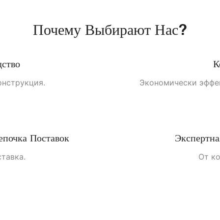
Почему Выбирают Нас?
дство
К
онструкция.
Экономически эффе
епочка Поставок
Экспертна
тавка.
От ко