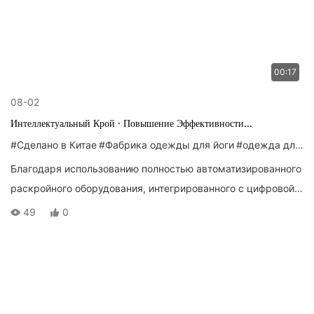
00:17
08-02
Интеллектуальный Крой · Повышение Эффективности
Производства Одежды Для Йоги
#Сделано в Китае
#Фабрика одежды для йоги
#одежда для йоги
Благодаря использованию полностью автоматизированного
раскройного оборудования, интегрированного с цифровой
интеллектуальной системой раскроя, мы обеспечиваем
49
0
одновременную раскройку многослойных тканей для
одежды для йоги. Без ручного вмешательства этот процесс
точно соответствует выкройкам, значительно повышая
эффективность производства и сокращая сроки
выполнения заказов. Это обеспечивает гарантированную