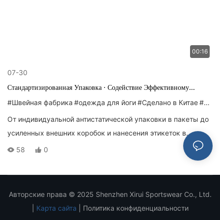
производительность для крупных экспортных заказов.
00:16
07-30
Стандартизированная Упаковка · Содействие Эффективному
Внешнеторговому Обороту
#Швейная фабрика
#одежда для йоги
#Сделано в Китае
#Бюстгальтер для йоги
От индивидуальной антистатической упаковки в пакеты до
усиленных внешних коробок и нанесения этикеток в
соответствии со стандартами, каждое изделие для йоги
58
0
проходит тщательный процесс упаковки. Благодаря нашим
профессиональным упаковочным решениям мы
гарантируем, что продукция прибудет на ваш склад в
Авторские права © 2025 Shenzhen Xirui Sportswear Co., Ltd.
целости и сохранности, без складок и повреждений во
|
Карта сайта
|
Политика конфиденциальности
время международной доставки.