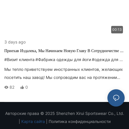
00:13
3 days ago
Приехав Издалека, Мы Начинаем Новую Главу В Сотрудничестве В
Сфере Производства Одежды Для Йоги.
#Визит клиента
#Фабрика одежды для йоги
#одежда для йоги
Мы тепло приветствуем иностранных клиентов, желающих
посетить наш завод! Мы сопроводим вас на протяжении
всей экскурсии по нашим производственным цехам,
82
0
выставочному залу и центру контроля качества, подробно
объяснив наши производственные процессы, услуги по
индивидуальному заказу и меры по обеспечению
Авторские права © 2025 Shenzhen Xirui Sportswear Co., Ltd.
соответствия требованиям внешней торговли. Обе стороны
|
Карта сайта
|
Политика конфиденциальности
примут участие в углубленном обсуждении деталей