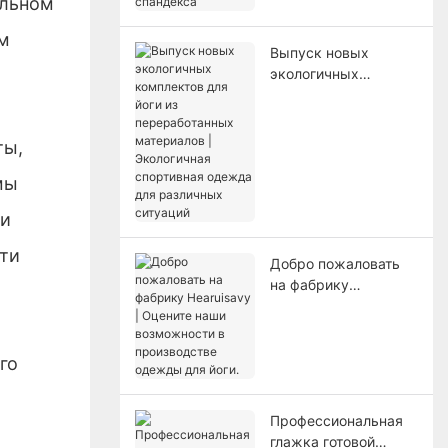
альном
нейлона и 25%
спандекса
ым
Выпуск новых
экологичных
комплектов для йоги
х
из переработанных
материалов |
ты,
Экологичная
спортивная одежда
мы
для различных
 и
ситуаций
ти
Добро пожаловать
на фабрику
Hearuisavy | Оцените
наши возможности в
производстве
го
одежды для йоги.
Профессиональная
глажка готовой