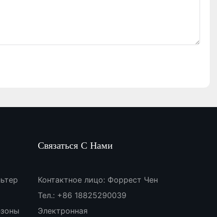
Связаться С Нами
ьтер
Контактное лицо: Форрест Чен
Тел.: +86 18825290039
езоны
Электронная