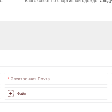
Ткань Naked Feel: «Вторая кожа» для любителей йоги
Ваш эксперт по спортивной одежде
След
Электронная Почта
Файл