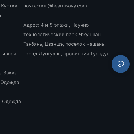
 Куртка
почта:
xirui@hearuisavy.com
е
Адрес: 4 и 5 этажи, Научно-
технологический парк Чжуншэн,
Танбянь, Цзэншэ, поселок Чашань,
тивная
город Дунгуань, провинция Гуандун
а Заказ
 Одежда
я Одежда