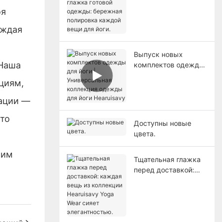
одежды: бережная
оя
полировка каждой
вещи для йоги.
аждая
Выпуск новых
 Наша
комплектов одежды
для йоги |
циям,
Универсальная
коллекция одежды
зации —
для йоги Hearuisavy
что
Доступны новые
цвета.
чим
Тщательная глажка
перед доставкой:
каждая вещь из
коллекции
Hearuisavy Yoga Wear
сияет
элегантностью.