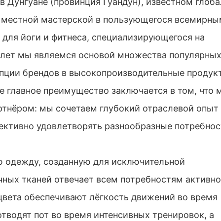
у в Дунгуане (провинция Гуандун), известном глоб
 местной мастерской в ​​пользующегося всемирн
для йоги и фитнеса, специализирующегося на
лет мы являемся основой множества популярны
пции брендов в высокопроизводительные продук
е главное преимущество заключается в том, что 
тнёром: мы сочетаем глубокий отраслевой опыт
ективно удовлетворять разнообразные потребнос
одежду, созданную для исключительной
чных тканей отвечает всем потребностям активно
цвета обеспечивают лёгкость движений во время
тводят пот во время интенсивных тренировок, а