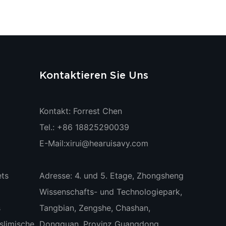
Kontaktieren Sie Uns
Kontakt: Forrest Chen
Tel.: +86 18825290039
E-Mail:
xirui@hearuisavy.com
ts
Adresse: 4. und 5. Etage, Zhongsheng
Wissenschafts- und Technologiepark,
s
Tangbian, Zengshe, Chashan,
limische
Dongguan, Provinz Guangdong