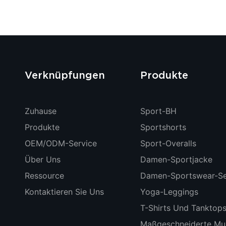
Verknüpfungen
Produkte
Zuhause
Sport-BH
Produkte
Sportshorts
OEM/ODM-Service
Sport-Overalls
Über Uns
Damen-Sportjacke
Ressource
Damen-Sportswear-Se
Kontaktieren Sie Uns
Yoga-Leggings
T-Shirts Und Tanktop
Maßgeschneiderte Mus