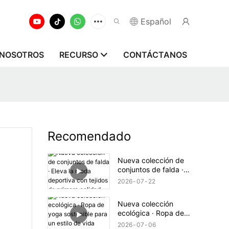
Español
 NOSOTROS
RECURSO
CONTÁCTANOS
Recomendado
Nueva colección de
conjuntos de falda ·
Eleva la moda
2026
07
22
deportiva con tejidos
de primera calidad.
Nueva colección
ecológica · Ropa de
yoga sostenible para
2026
07
06