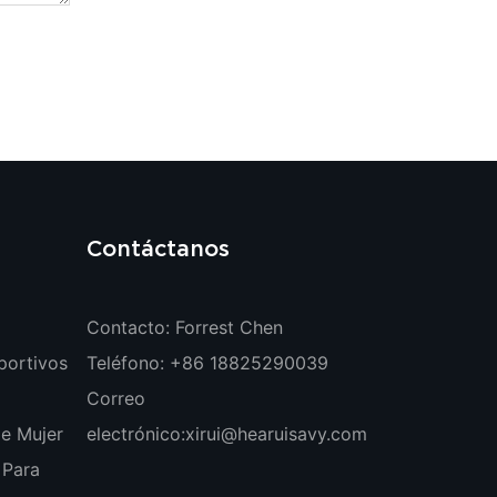
Contáctanos
Contacto: Forrest Chen
portivos
Teléfono: +86 18825290039
Correo
e Mujer
electrónico:
xirui@hearuisavy.com
 Para