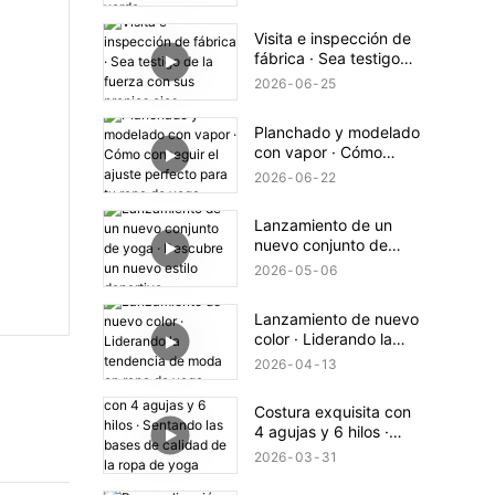
un estilo de vida verde
Visita e inspección de
fábrica · Sea testigo
de la fuerza con sus
2026
06
25
propios ojos
Planchado y modelado
con vapor · Cómo
conseguir el ajuste
2026
06
22
perfecto para tu ropa
de yoga
Lanzamiento de un
nuevo conjunto de
yoga · Descubre un
2026
05
06
nuevo estilo deportivo
Lanzamiento de nuevo
color · Liderando la
tendencia de moda en
2026
04
13
ropa de yoga
Costura exquisita con
4 agujas y 6 hilos ·
Sentando las bases de
2026
03
31
calidad de la ropa de
yoga Hearuisavy