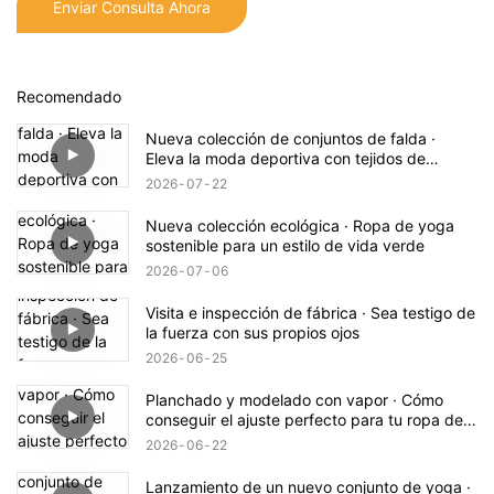
Enviar Consulta Ahora
Recomendado
Nueva colección de conjuntos de falda ·
Eleva la moda deportiva con tejidos de
primera calidad.
2026
07
22
Nueva colección ecológica · Ropa de yoga
sostenible para un estilo de vida verde
2026
07
06
Visita e inspección de fábrica · Sea testigo de
la fuerza con sus propios ojos
2026
06
25
Planchado y modelado con vapor · Cómo
conseguir el ajuste perfecto para tu ropa de
yoga
2026
06
22
Lanzamiento de un nuevo conjunto de yoga ·