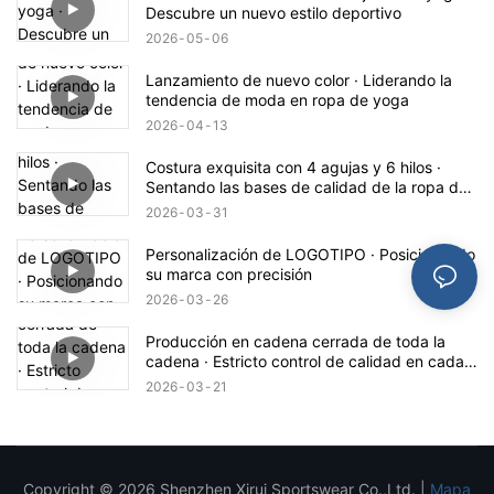
Descubre un nuevo estilo deportivo
2026
05
06
Lanzamiento de nuevo color · Liderando la
tendencia de moda en ropa de yoga
2026
04
13
Costura exquisita con 4 agujas y 6 hilos ·
Sentando las bases de calidad de la ropa de
yoga Hearuisavy
2026
03
31
Personalización de LOGOTIPO · Posicionando
su marca con precisión
2026
03
26
Producción en cadena cerrada de toda la
cadena · Estricto control de calidad en cada
proceso
2026
03
21
Copyright © 2026 Shenzhen Xirui Sportswear Co.,Ltd. |
Mapa