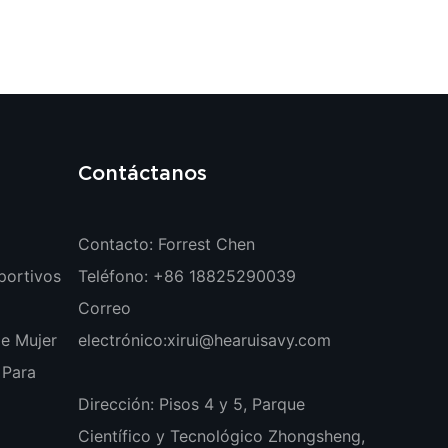
Contáctanos
Contacto: Forrest Chen
portivos
Teléfono: +86 18825290039
Correo
e Mujer
electrónico:
xirui@hearuisavy.com
 Para
Dirección: Pisos 4 y 5, Parque
Científico y Tecnológico Zhongsheng,