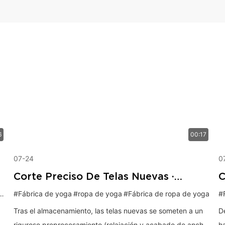
6
00:17
07-24
0
Corte Preciso De Telas Nuevas ·
C
Control De Calidad De La Ropa De
I
#Fábrica de yoga
#ropa de yoga
#Fábrica de ropa de yoga
#
Yoga Desde El Origen
R
Tras el almacenamiento, las telas nuevas se someten a un
De
riguroso preprocesamiento (relajación y acabado de ancho
ha