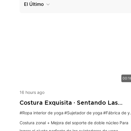
El Último
00:1
16 hours ago
Costura Exquisita · Sentando Las
Bases Para La Comodidad Del
#Ropa interior de yoga
#Sujetador de yoga
#Fábrica de yoga
Sujetador De Yoga
Costura zonal + Mejora del soporte de doble núcleo Para
lograr el ajuste perfecto de los sujetadores de yoga,