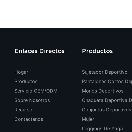
Enlaces Directos
Productos
Hogar
Sujetador Deportivo
Productos
Pantalones Cortos De
Servicio OEM/ODM
Monos Deportivos
Sobre Nosotros
Chaqueta Deportiva D
Recurso
Conjuntos Deportivos
Contáctanos
Mujer
Leggings De Yoga