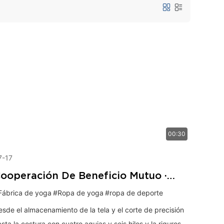
00:30
7-17
ooperación De Beneficio Mutuo ·
ngrese Un Fabricante Profesional De
Fábrica de yoga
#Ropa de yoga
#ropa de deporte
opa De Yoga
sde el almacenamiento de la tela y el corte de precisión
sta la costura con cuatro agujas y seis hilos y la rigurosa